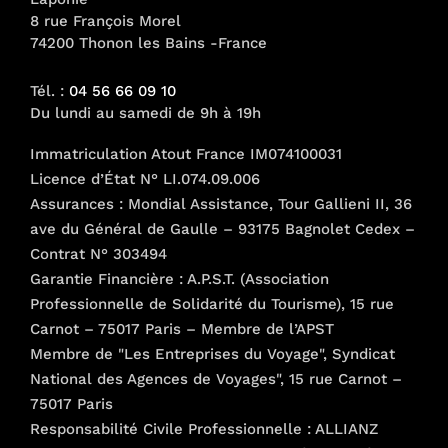
sur
8 rue François Morel
74200 Thonon les Bains -France
la
page
Tél. :
04 56 66 09 10
du
Du lundi au samedi de 9h à 19h
produit
Immatriculation Atout France IM074100031
Licence d’État N° LI.074.09.006
Assurances : Mondial Assistance, Tour Gallieni II, 36
ave du Général de Gaulle – 93175 Bagnolet Cedex –
Contrat N° 303494
Garantie Financière : A.P.S.T. (Association
Professionnelle de Solidarité du Tourisme), 15 rue
Carnot – 75017 Paris – Membre de l’APST
Membre de "Les Entreprises du Voyage", Syndicat
National des Agences de Voyages", 15 rue Carnot –
75017 Paris
Responsabilité Civile Professionnelle : ALLIANZ