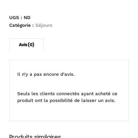
VT
10-
14
UGS :
ND
5
Catégorie :
Séjours
jours
Il n’y a pas encore d’avis.
Seuls les clients connectés ayant acheté ce
produit ont la possibilité de laisser un avis.
Produits similaires