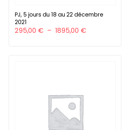
PJ, 5 jours du 18 au 22 décembre
2021
Plage
295,00
€
–
1895,00
€
de
CHOIX DES OPTIONS
Ce
prix :
produit
295,00 €
a
à
plusieurs
variations.
1895,00 €
Les
options
peuvent
être
choisies
sur
la