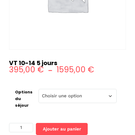
VT 10-14 5 jours
395,00
€
1595,00
€
Plage
–
de
prix :
Options
395,00 €
du
séjour
à
1595,00 €
quantité
Ajouter au panier
de