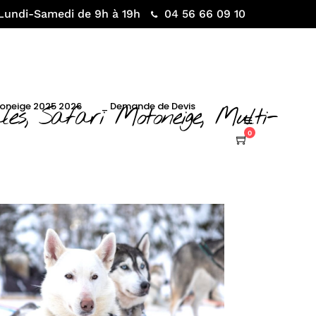
Lundi-Samedi de 9h à 19h
04 56 66 09 10
toneige 2025 2026
_ Demande de Devis
es, Safari Motoneige, Multi-
0