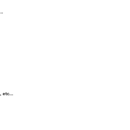
c…
e, etc…