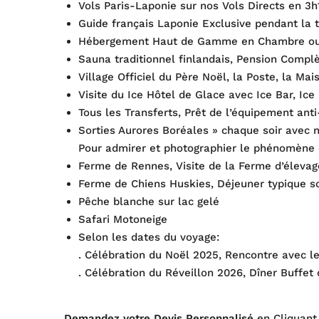
Vols Paris-Laponie sur nos Vols Directs en 3h
Guide français Laponie Exclusive pendant la t
Hébergement Haut de Gamme en Chambre ou L
Sauna traditionnel finlandais, Pension Compl
Village Officiel du Père Noël, la Poste, la M
Visite du Ice Hôtel de Glace avec Ice Bar, Ice
Tous les Transferts, Prêt de l’équipement ant
Sorties Aurores Boréales » chaque soir avec n
Pour admirer et photographier le phénomène 
Ferme de Rennes, Visite de la Ferme d’éleva
Ferme de Chiens Huskies, Déjeuner typique s
Pêche blanche sur lac gelé
Safari Motoneige
Selon les dates du voyage:
. Célébration du Noël 2025, Rencontre avec le
. Célébration du Réveillon 2026, Dîner Buffet 
Demandez votre Devis Personnalisé
en Cliquant 