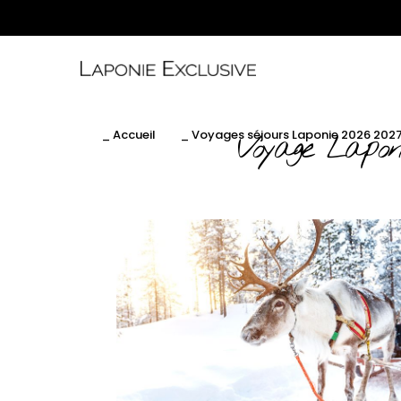
_ Accueil
_ Voyages séjours Laponie 2026 202
Voyage Lapon