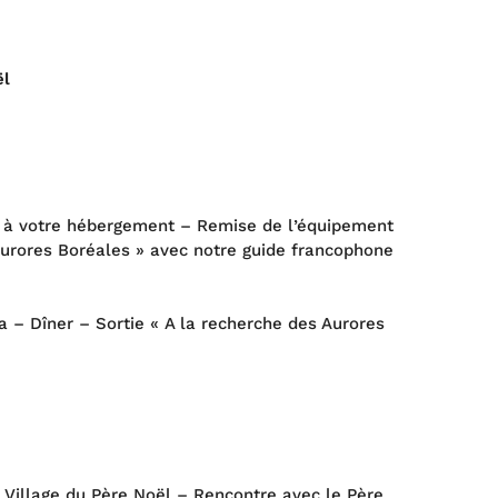
ël
rt à votre hébergement – Remise de l’équipement
 Aurores Boréales » avec notre guide francophone
 – Dîner – Sortie « A la recherche des Aurores
au Village du Père Noël – Rencontre avec le Père