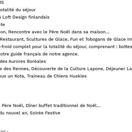
15
otalité du séjour
oft Design finlandais
ète
aison, Rencontre avec le Père Noël dans sa maison…
 Restaurant, Scultures de Glace, Fun et Tobogans de Glace int
i-froid complet pour la totalité du séjour, comprenant : bott
otre guide français de notre agence.
des Aurores Boréales
ge des Rennes, Découverte de la Culture Lapone, Déjeuner L
ous un Kota, Traineau de Chiens Huskies
 Père Noël, Dîner buffet traditionnel de Noël…
du nouvel an, Soirée Festive
ici :