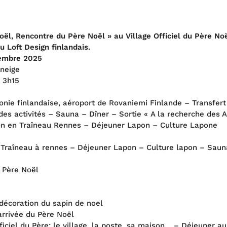
Noël, Rencontre du Père Noël » au Village Officiel du Père No
Loft Design finlandais.
cembre 2025
oneige
t 3h15
ponie finlandaise, aéroport de Rovaniemi Finlande – Transfe
 des activités – Sauna – Dîner – Sortie « A la recherche des
ion en Traîneau Rennes – Déjeuner Lapon – Culture Lapone
 Traîneau à rennes – Déjeuner Lapon – Culture lapon – Sauna
u Père Noël
 décoration du sapin de noel
arrivée du Père Noël
fficiel du Père: le village, la poste, sa maison… – Déjeuner 