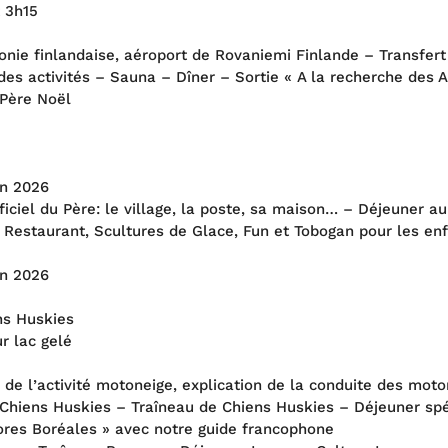
t 3h15
ponie finlandaise, aéroport de Rovaniemi Finlande – Transfe
 des activités – Sauna – Dîner – Sortie « A la recherche des
 Père Noël
an 2026
fficiel du Père: le village, la poste, sa maison… – Déjeuner 
ce Restaurant, Scultures de Glace, Fun et Tobogan pour les e
an 2026
ns Huskies
r lac gelé
n de l’activité motoneige, explication de la conduite des mo
hiens Huskies – Traîneau de Chiens Huskies – Déjeuner spéc
ores Boréales » avec notre guide francophone