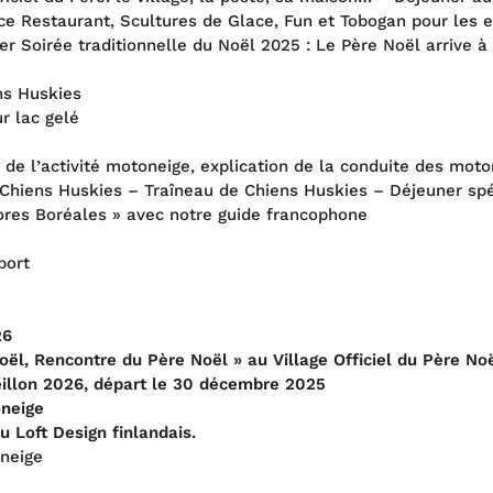
 Ice Restaurant, Scultures de Glace, Fun et Tobogan pour les
er Soirée traditionnelle du Noël 2025 : Le Père Noël arrive à
ns Huskies
r lac gelé
n de l’activité motoneige, explication de la conduite des mo
hiens Huskies – Traîneau de Chiens Huskies – Déjeuner spéc
ores Boréales » avec notre guide francophone
port
26
Noël, Rencontre du Père Noël » au Village Officiel du Père No
eillon 2026, départ le 30 décembre 2025
oneige
Loft Design finlandais.
oneige