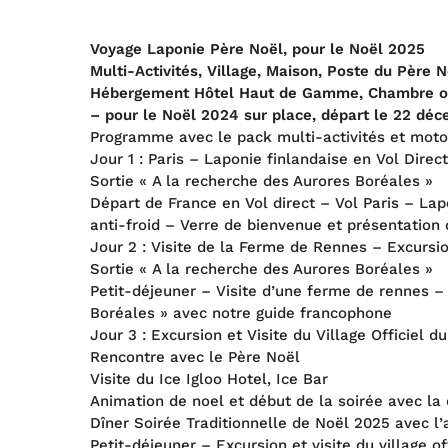
Voyage Laponie Père Noël, pour le Noël 2025
Multi-Activités, Village, Maison, Poste du Père 
Hébergement Hôtel Haut de Gamme, Chambre ou 
– pour le Noël 2024 sur place, départ le 22 dé
Programme avec le pack multi-activités et mot
Jour 1 : Paris – Laponie finlandaise en Vol Direc
Sortie « A la recherche des Aurores Boréales »
Départ de France en Vol direct – Vol Paris – La
anti-froid – Verre de bienvenue et présentation
Jour 2 : Visite de la Ferme de Rennes – Excurs
Sortie « A la recherche des Aurores Boréales »
Petit-déjeuner – Visite d’une ferme de rennes –
Boréales » avec notre guide francophone
Jour 3 : Excursion et Visite du Village Officiel d
Rencontre avec le Père Noël
Visite du Ice Igloo Hotel, Ice Bar
Animation de noel et début de la soirée avec la
Dîner Soirée Traditionnelle de Noël 2025 avec l’
Petit-déjeuner – Excursion et visite du village o