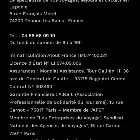
Le spécialiste de vos voyages, séjours et circuits en
Laponie
8 rue François Morel
74200 Thonon les Bains -France
Tél. :
04 56 66 09 10
Du lundi au samedi de 9h à 19h
Immatriculation Atout France IM074100031
Licence d’État N° LI.074.09.006
Assurances : Mondial Assistance, Tour Gallieni II, 36
ave du Général de Gaulle – 93175 Bagnolet Cedex –
Contrat N° 303494
Garantie Financière : A.P.S.T. (Association
Professionnelle de Solidarité du Tourisme), 15 rue
Carnot – 75017 Paris – Membre de l’APST
Membre de "Les Entreprises du Voyage", Syndicat
National des Agences de Voyages", 15 rue Carnot –
75017 Paris