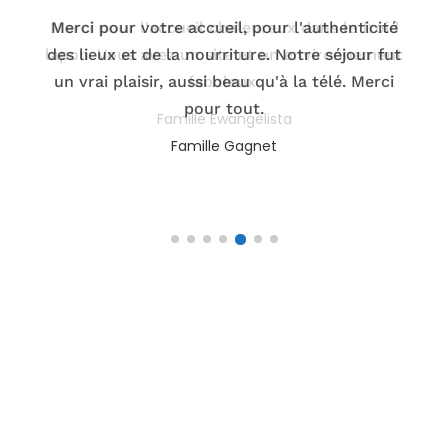
Merci pour votre accueil, pour l'authenticité
des lieux et de la nourriture. Notre séjour fut
un vrai plaisir, aussi beau qu'à la télé. Merci
pour tout.
Famille Ewangelista
Eléa
Famille Gagnet
Famille Le Barz
Ines
Patricia
Famille Degay