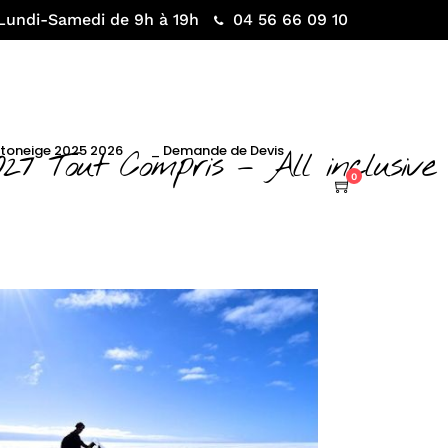
Lundi-Samedi de 9h à 19h
04 56 66 09 10
otoneige 2025 2026
_ Demande de Devis
027 Tout Compris – All inclusive
0