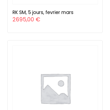
RK SM, 5 jours, fevrier mars
2695,00
€
CHOIX DES OPTIONS
Ce
produit
a
plusieurs
variations.
Les
options
peuvent
être
choisies
sur
la
page