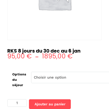
RKS 8 jours du 30 dec au 6 jan
95,00
€
1895,00
€
Plage
–
de
prix :
Options
95,00 €
du
séjour
à
1895,00 €
quantité
Ajouter au panier
de