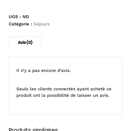
RKS
8
jours
UGS :
ND
du
Catégorie :
Séjours
30
dec
au
6
jan
Il n’y a pas encore d’avis.
Seuls les clients connectés ayant acheté ce
produit ont la possibilité de laisser un avis.
Produits similaires