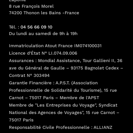
sur
8 rue François Morel
74200 Thonon les Bains -France
la
page
Tél. :
04 56 66 09 10
du
Du lundi au samedi de 9h à 19h
produit
Immatriculation Atout France IM074100031
Licence d’État N° LI.074.09.006
Assurances : Mondial Assistance, Tour Gallieni II, 36
ave du Général de Gaulle – 93175 Bagnolet Cedex –
Contrat N° 303494
Garantie Financière : A.P.S.T. (Association
Professionnelle de Solidarité du Tourisme), 15 rue
Carnot – 75017 Paris – Membre de l’APST
Membre de "Les Entreprises du Voyage", Syndicat
National des Agences de Voyages", 15 rue Carnot –
75017 Paris
Responsabilité Civile Professionnelle : ALLIANZ