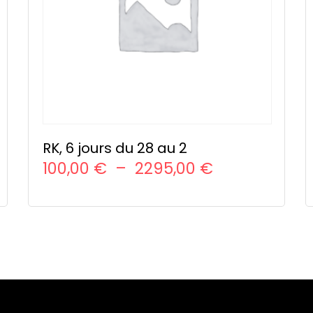
RK, 6 jours du 28 au 2
Plage
100,00
€
–
2295,00
€
de
CHOIX DES OPTIONS
Ce
prix :
produit
100,00 €
a
à
plusieurs
variations.
2295,00 €
Les
options