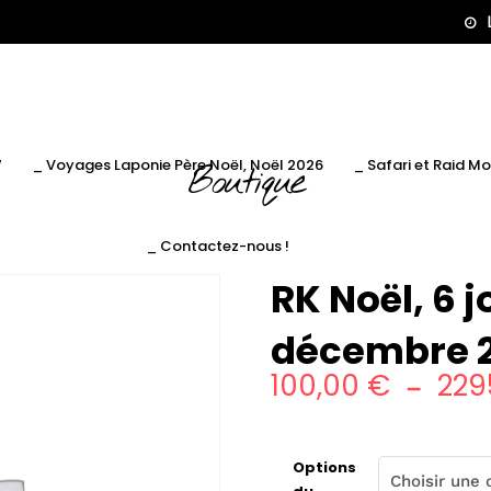
7
_ Voyages Laponie Père Noël, Noël 2026
_ Safari et Raid M
Boutique
_ Contactez-nous !
RK Noël, 6 j
décembre 
100,00
€
229
–
Options