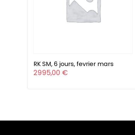
RK SM, 6 jours, fevrier mars
2995,00
€
CHOIX DES OPTIONS
Ce
produit
a
plusieurs
variations.
Les
options