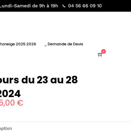
Lundi-Samedi de 9h à 19h
04 56 66 09 10
otoneige 2025 2026
_ Demande de Devis
0
ours du 23 au 28
2024
5,00
€
Plage
de
prix :