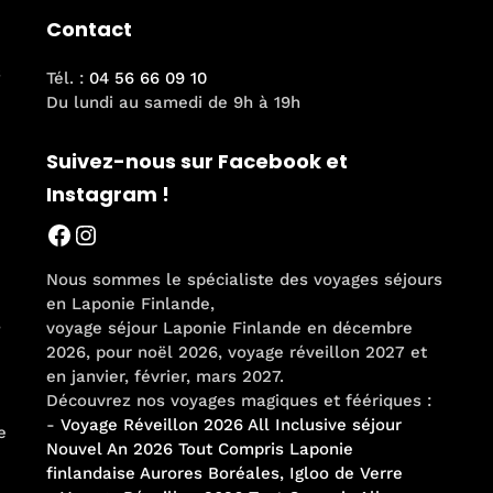
peuvent
Contact
être
choisies
s
Tél. :
04 56 66 09 10
sur
Du lundi au samedi de 9h à 19h
la
page
Suivez-nous sur Facebook et
du
Instagram !
produit
Facebook
Instagram
Nous sommes le spécialiste des voyages séjours
en Laponie Finlande,
,
voyage séjour Laponie Finlande en décembre
2026, pour noël 2026, voyage réveillon 2027 et
en janvier, février, mars 2027.
Découvrez nos voyages magiques et féériques :
-
Voyage Réveillon 2026 All Inclusive séjour
e
Nouvel An 2026 Tout Compris Laponie
finlandaise Aurores Boréales, Igloo de Verre