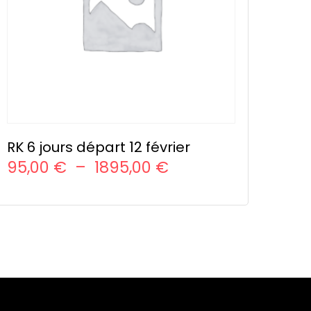
RK 6 jours départ 12 février
Plage
95,00
€
–
1895,00
€
de
CHOIX DES OPTIONS
Ce
prix :
produit
95,00 €
a
à
plusieurs
variations.
1895,00 €
Les
options