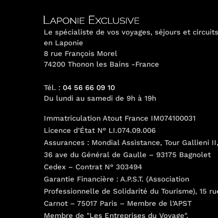
peuvent
être
choisies
Le spécialiste de vos voyages, séjours et circuit
en Laponie
sur
8 rue François Morel
la
74200 Thonon les Bains -France
page
du
Tél. :
04 56 66 09 10
produit
Du lundi au samedi de 9h à 19h
Immatriculation Atout France IM074100031
Licence d’État N° LI.074.09.006
Assurances : Mondial Assistance, Tour Gallieni II
36 ave du Général de Gaulle – 93175 Bagnolet
Cedex – Contrat N° 303494
Garantie Financière : A.P.S.T. (Association
Professionnelle de Solidarité du Tourisme), 15 ru
Carnot – 75017 Paris – Membre de l’APST
Membre de "Les Entreprises du Voyage",