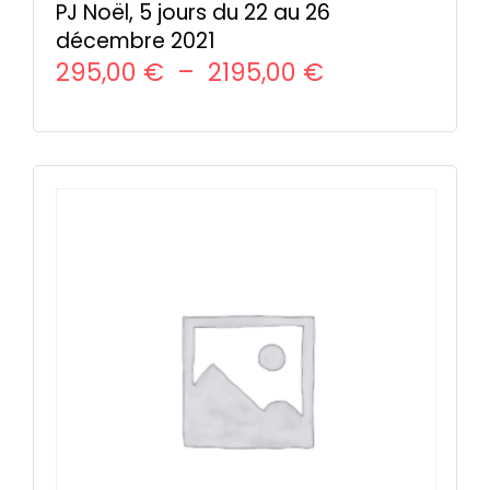
PJ Noël, 5 jours du 22 au 26
décembre 2021
Plage
295,00
€
–
2195,00
€
de
CHOIX DES OPTIONS
Ce
prix :
produit
295,00 €
a
à
plusieurs
variations.
2195,00 €
Les
options
peuvent
être
choisies
sur
la
page
du