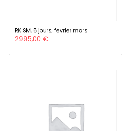
produit
RK SM, 6 jours, fevrier mars
2995,00
€
CHOIX DES OPTIONS
Ce
produit
a
plusieurs
variations.
Les
options
peuvent
être
choisies
sur