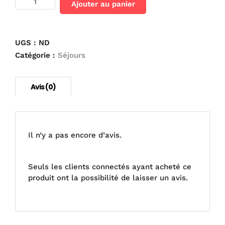
Ajouter au panier
de
RK
Noël,
6
UGS :
ND
jours
Catégorie :
Séjours
du
23
au
28
décembre
2021
Il n’y a pas encore d’avis.
Seuls les clients connectés ayant acheté ce
produit ont la possibilité de laisser un avis.