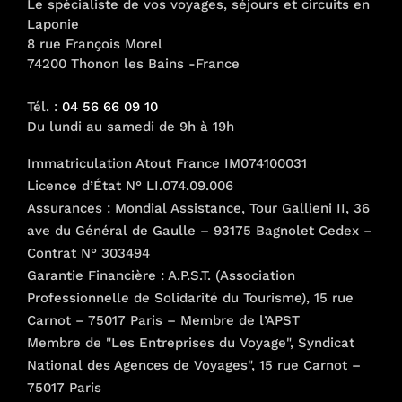
Le spécialiste de vos voyages, séjours et circuits en
choisies
Laponie
sur
8 rue François Morel
74200 Thonon les Bains -France
la
page
Tél. :
04 56 66 09 10
du
Du lundi au samedi de 9h à 19h
produit
Immatriculation Atout France IM074100031
Licence d’État N° LI.074.09.006
Assurances : Mondial Assistance, Tour Gallieni II, 36
ave du Général de Gaulle – 93175 Bagnolet Cedex –
Contrat N° 303494
Garantie Financière : A.P.S.T. (Association
Professionnelle de Solidarité du Tourisme), 15 rue
Carnot – 75017 Paris – Membre de l’APST
Membre de "Les Entreprises du Voyage", Syndicat
National des Agences de Voyages", 15 rue Carnot –
75017 Paris