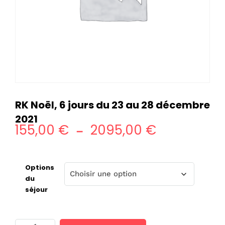
RK Noël, 6 jours du 23 au 28 décembre
2021
155,00
€
2095,00
€
Plage
–
de
prix :
Options
155,00 €
du
séjour
à
2095,00 €
quantité