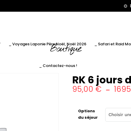
7
_ Voyages Laponie Père Noël, Noël 2026
_ Safari et Raid M
Boutique
_ Contactez-nous !
RK 6 jours d
95,00
€
169
–
Options
du séjour