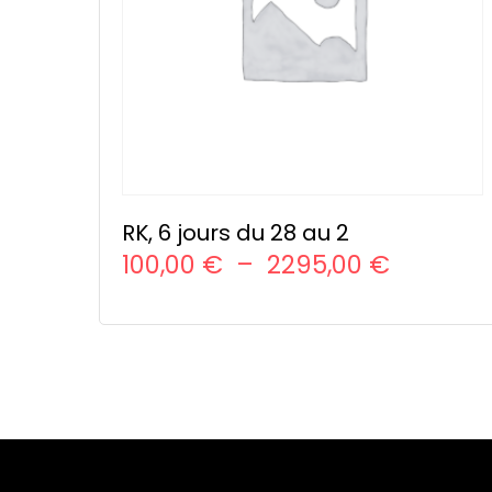
RK, 6 jours du 28 au 2
Plage
100,00
€
–
2295,00
€
de
CHOIX DES OPTIONS
Ce
prix :
produit
100,00 €
a
à
plusieurs
variations.
2295,00
Les
options