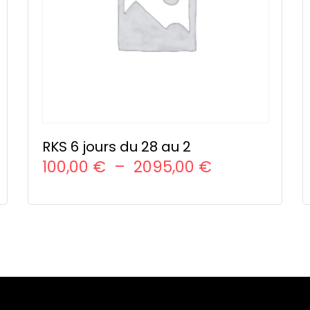
RKS 6 jours du 28 au 2
Plage
100,00
€
–
2095,00
€
de
CHOIX DES OPTIONS
Ce
prix :
produit
100,00 €
a
à
plusieurs
variations.
 €
2095,00 €
Les
options