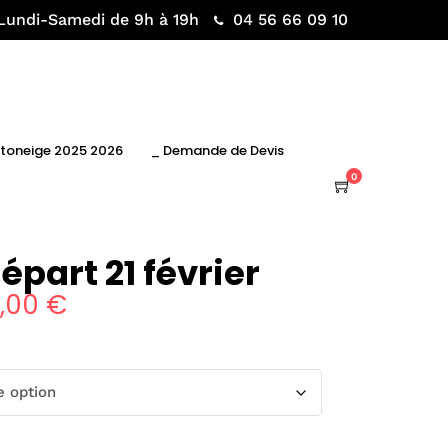
Lundi-Samedi de 9h à 19h
04 56 66 09 10
otoneige 2025 2026
_ Demande de Devis
0
épart 21 février
5,00
€
Plage
de
prix :
95,00 €
à