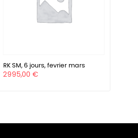
RK SM, 6 jours, fevrier mars
2995,00
€
CHOIX DES OPTIONS
Ce
produit
a
plusieurs
variations.
Les
options