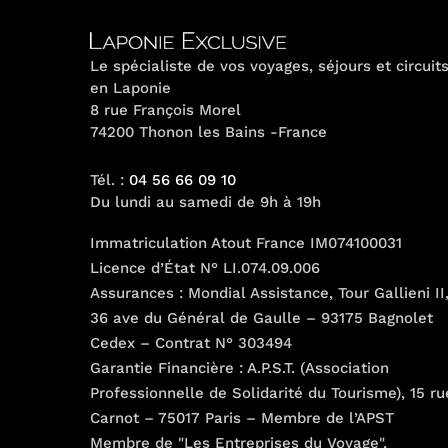
peuvent
être
choisies
Le spécialiste de vos voyages, séjours et circuit
en Laponie
sur
8 rue François Morel
la
74200 Thonon les Bains -France
page
du
Tél. :
04 56 66 09 10
produit
Du lundi au samedi de 9h à 19h
Immatriculation Atout France IM074100031
Licence d’État N° LI.074.09.006
Assurances : Mondial Assistance, Tour Gallieni II
36 ave du Général de Gaulle – 93175 Bagnolet
Cedex – Contrat N° 303494
Garantie Financière : A.P.S.T. (Association
Professionnelle de Solidarité du Tourisme), 15 ru
Carnot – 75017 Paris – Membre de l’APST
Membre de "Les Entreprises du Voyage",