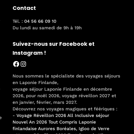
peuvent
Contact
être
choisies
s
Tél. :
04 56 66 09 10
sur
Du lundi au samedi de 9h à 19h
la
page
Suivez-nous sur Facebook et
du
Instagram !
produit
Facebook
Instagram
Nous sommes le spécialiste des voyages séjours
en Laponie Finlande,
,
voyage séjour Laponie Finlande en décembre
2026, pour noël 2026, voyage réveillon 2027 et
en janvier, février, mars 2027.
Découvrez nos voyages magiques et féériques :
-
Voyage Réveillon 2026 All Inclusive séjour
e
Nouvel An 2026 Tout Compris Laponie
finlandaise Aurores Boréales, Igloo de Verre