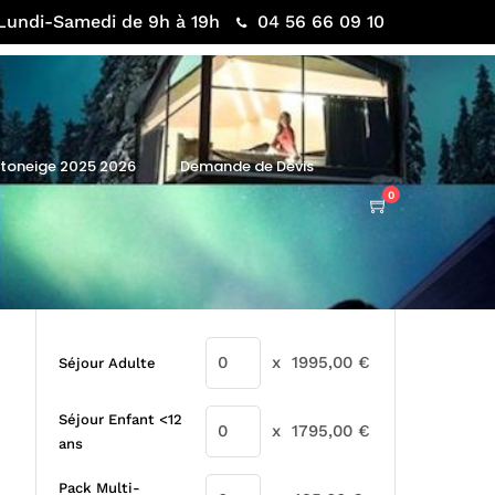
Lundi-Samedi de 9h à 19h
04 56 66 09 10
otoneige 2025 2026
_ Demande de Devis
0
x
1995,00
€
Séjour Adulte
Séjour Enfant <12
x
1795,00
€
ans
Pack Multi-