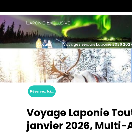
_ Accueil
_ Voyages séjours Laponie 2026 202
Réservez Ici...
Voyage Laponie Tout
janvier 2026, Multi-A