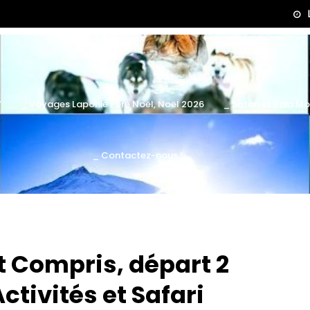
7
_ Voyages Laponie Père Noël, Noël 2026
_ Safari et Raid M
_ Contactez-nous !
 Compris, départ 2
ctivités et Safari