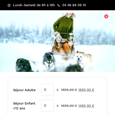
Lundi-Samedi de 9h à 19h
04 56 66 09 10
0
Le
Le
x
1895,00
€
1695,00
€
Séjour Adulte
prix
prix
initial
actuel
Séjour Enfant
Le
Le
x
1695,00
€
1495,00
€
était :
est :
<12 ans
prix
prix
1895,00 €.
1695,00 €.