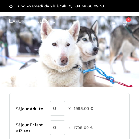
Lundi-Samedi de 9h à 19h
04 56 66 09 10
0
x
1995,00
€
Séjour Adulte
Séjour Enfant
x
1795,00
€
<12 ans