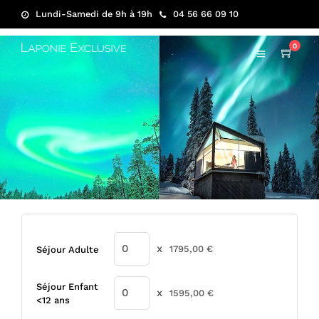
Lundi-Samedi de 9h à 19h
04 56 66 09 10
0
x
1795,00
€
Séjour Adulte
Séjour Enfant
x
1595,00
€
<12 ans