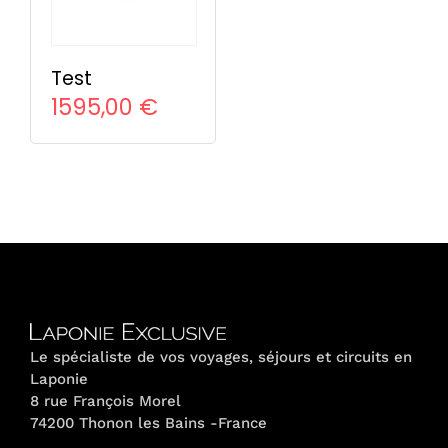
Test
1595,00
€
Le spécialiste de vos voyages, séjours et circuits en
Laponie
8 rue François Morel
74200 Thonon les Bains -France